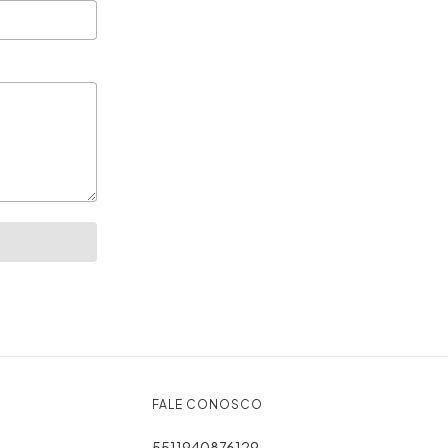
FALE CONOSCO
5511940876129