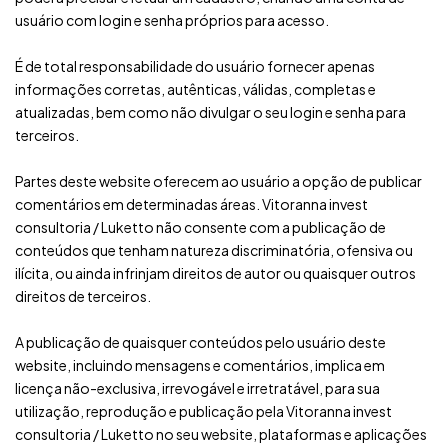
usuário com login e senha próprios para acesso.
É de total responsabilidade do usuário fornecer apenas
informações corretas, autênticas, válidas, completas e
atualizadas, bem como não divulgar o seu login e senha para
terceiros.
Partes deste website oferecem ao usuário a opção de publicar
comentários em determinadas áreas. Vitoranna invest
consultoria / Luketto não consente com a publicação de
conteúdos que tenham natureza discriminatória, ofensiva ou
ilícita, ou ainda infrinjam direitos de autor ou quaisquer outros
direitos de terceiros.
A publicação de quaisquer conteúdos pelo usuário deste
website, incluindo mensagens e comentários, implica em
licença não-exclusiva, irrevogável e irretratável, para sua
utilização, reprodução e publicação pela Vitoranna invest
consultoria / Luketto no seu website, plataformas e aplicações