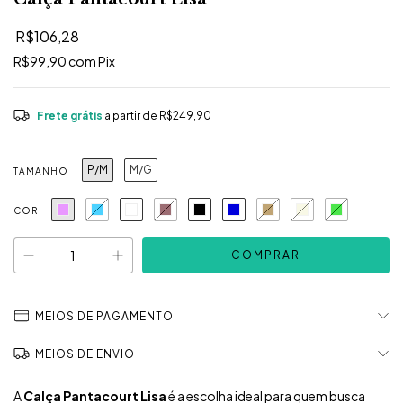
R$106,28
R$99,90
com
Pix
Frete grátis
a partir de
R$249,90
P/M
M/G
TAMANHO
COR
MEIOS DE PAGAMENTO
MEIOS DE ENVIO
A
Calça Pantacourt Lisa
é a escolha ideal para quem busca