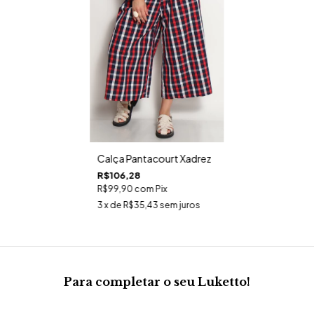
Calça Pantacourt Xadrez
R$106,28
R$99,90
com
Pix
3
x de
R$35,43
sem juros
Para completar o seu Luketto!