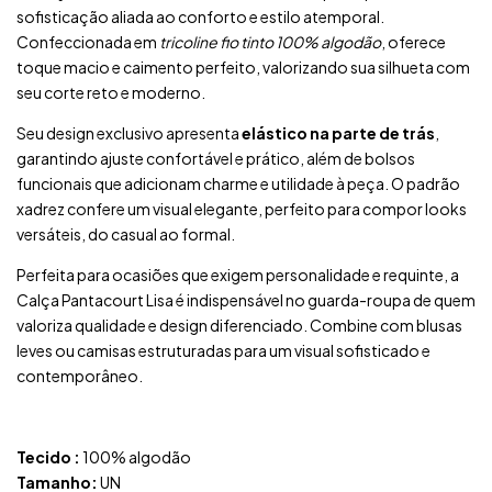
sofisticação aliada ao conforto e estilo atemporal.
Confeccionada em
tricoline fio tinto 100% algodão
, oferece
toque macio e caimento perfeito, valorizando sua silhueta com
seu corte reto e moderno.
Seu design exclusivo apresenta
elástico na parte de trás
,
garantindo ajuste confortável e prático, além de bolsos
funcionais que adicionam charme e utilidade à peça. O padrão
xadrez confere um visual elegante, perfeito para compor looks
versáteis, do casual ao formal.
Perfeita para ocasiões que exigem personalidade e requinte, a
Calça Pantacourt Lisa é indispensável no guarda-roupa de quem
valoriza qualidade e design diferenciado. Combine com blusas
leves ou camisas estruturadas para um visual sofisticado e
contemporâneo.
Tecido :
100% algodão
Tamanho:
UN