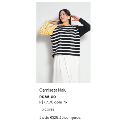
Camiseta Maju
R$85,00
R$79,90
com
Pix
3 cores
3
x de
R$28,33
sem juros