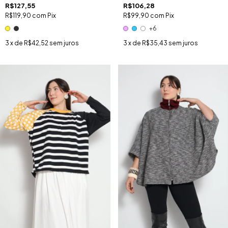
R$127,55
R$106,28
R$119,90
com
Pix
R$99,90
com
Pix
+6
3
x de
R$42,52
sem juros
3
x de
R$35,43
sem juros