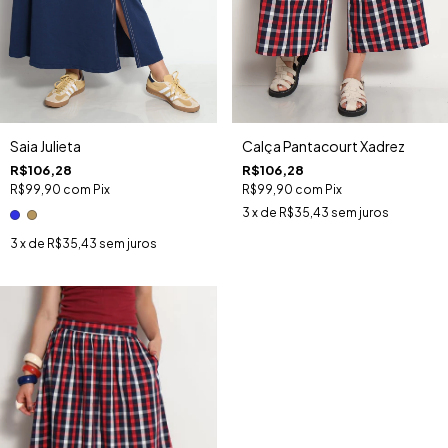
Saia Julieta
Calça Pantacourt Xadrez
R$106,28
R$106,28
R$99,90
com
Pix
R$99,90
com
Pix
3
x de
R$35,43
sem juros
3
x de
R$35,43
sem juros