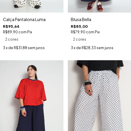
Calça Pantalona Luma
Blusa Bella
R$95,64
R$85,00
R$89,90
com
Pix
R$79,90
com
Pix
2 cores
2 cores
3
x de
R$31,88
sem juros
3
x de
R$28,33
sem juros