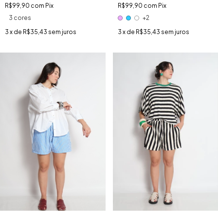
R$99,90
com
Pix
R$99,90
com
Pix
3 cores
+2
3
x de
R$35,43
sem juros
3
x de
R$35,43
sem juros