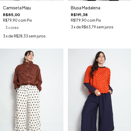
Camiseta Maju
Blusa Madalena
R$85,00
R$191,38
R$79,90
com
Pix
R$179,90
com
Pix
3
x de
R$63,79
sem juros
3 cores
3
x de
R$28,33
sem juros