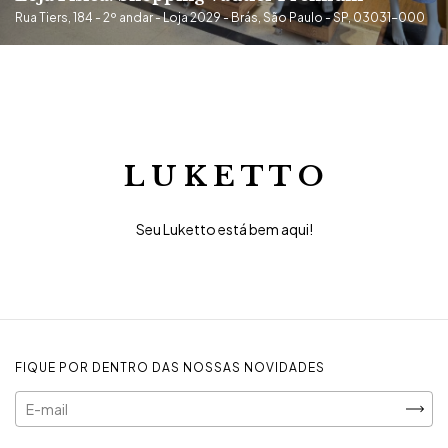
Rua Tiers, 184 - 2º andar - Loja 2029 - Brás, São Paulo - SP, 03031-000
L U K E T T O
Seu Luketto está bem aqui!
FIQUE POR DENTRO DAS NOSSAS NOVIDADES