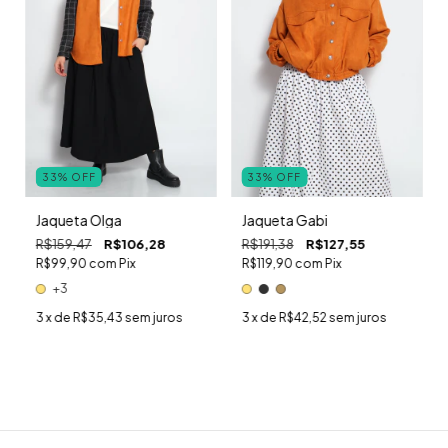
33
%
OFF
33
%
OFF
Jaqueta Olga
Jaqueta Gabi
R$159,47
R$106,28
R$191,38
R$127,55
R$99,90
com
Pix
R$119,90
com
Pix
+3
3
x de
R$35,43
sem juros
3
x de
R$42,52
sem juros