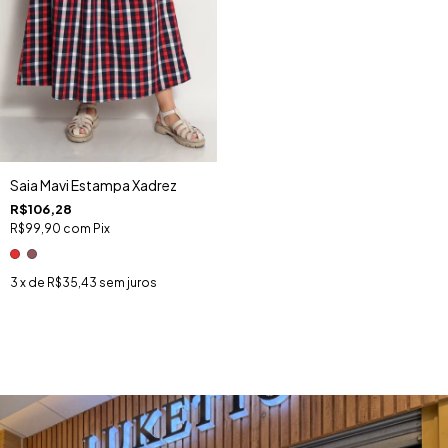
Saia Mavi Estampa Xadrez
R$106,28
R$99,90
com
Pix
3
x de
R$35,43
sem juros