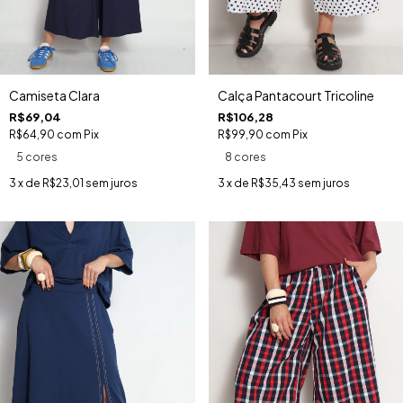
Camiseta Clara
Calça Pantacourt Tricoline
R$69,04
R$106,28
R$64,90
com
Pix
R$99,90
com
Pix
5 cores
8 cores
3
x de
R$23,01
sem juros
3
x de
R$35,43
sem juros